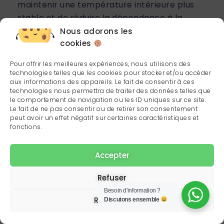
maintenir une température intérieure plus
stable et de réduire la dépendance à la
climatisation.
Nous adorons les
cookies
Les principales améliorations à envisager :
Pour offrir les meilleures expériences, nous utilisons des
Installer du
double vitrage
pour limiter les
technologies telles que les cookies pour stocker et/ou accéder
échanges thermiques avec l’extérieur.
aux informations des appareils. Le fait de consentir à ces
technologies nous permettra de traiter des données telles que
Renforcer
l’isolation des murs et des
le comportement de navigation ou les ID uniques sur ce site.
combles
, qui sont responsables d’une
Le fait de ne pas consentir ou de retirer son consentement
grande partie des déperditions thermiques.
peut avoir un effet négatif sur certaines caractéristiques et
fonctions.
Poser des
volets roulants
ou des
brise-
soleil
pour protéger les fenêtres exposées
Accepter
au soleil.
Refuser
Ces travaux demandent un investissement
Besoin d'information ?
initial mais permettent de faire des
Réglages
Discutons ensemble
économies d’énergie sur le long terme.