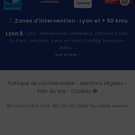
Zones d'intervention : Lyon et + 50 kms
Lyon 6
, Lyon, Villeurbanne, Vénissieux, Décines, Ecully,
St Priest, Meyzieu, Vaulx en Velin, Dardilly, Bourgoin-
Jallieu …
Voir la liste >
Politique de confidentialité
Mentions Légales
–
–
Plan du site
Cookies
–
MD Confort | RCS LYON : 952 201 861 | 2026 Tous droits réservés