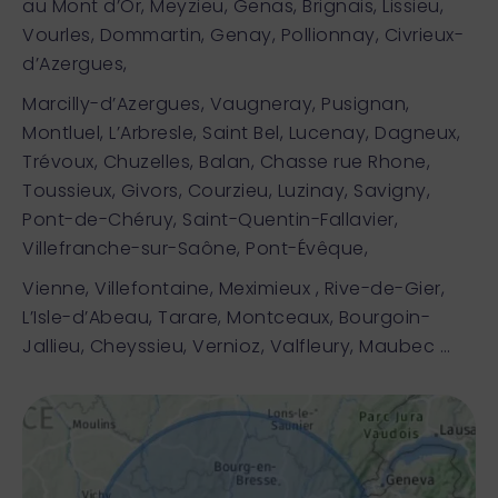
au Mont d’Or, Meyzieu, Genas, Brignais, Lissieu,
Vourles, Dommartin, Genay, Pollionnay, Civrieux-
d’Azergues,
Marcilly-d’Azergues, Vaugneray, Pusignan,
Montluel, L’Arbresle, Saint Bel, Lucenay, Dagneux,
Trévoux, Chuzelles, Balan, Chasse rue Rhone,
Toussieux, Givors, Courzieu, Luzinay, Savigny,
Pont-de-Chéruy, Saint-Quentin-Fallavier,
Villefranche-sur-Saône, Pont-Évêque,
Vienne, Villefontaine, Meximieux , Rive-de-Gier,
L’Isle-d’Abeau, Tarare, Montceaux, Bourgoin-
Jallieu, Cheyssieu, Vernioz, Valfleury, Maubec …