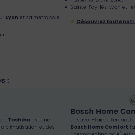
Sainte-Foy-lès-Lyon et l’
sur
Lyon
et sa métropole
Découvrez toute notr
 >
s :
Bosch Home Com
able
Toshiba
est une
Le savoir-faire allemand 
a climatisation et des
Bosch Home Comfort
(a
Thermotechnologie) est u