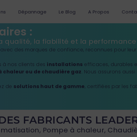
ons
Dépannage
Le Blog
A Propos
Conta
ires :
 qualité, la fiabilité et la performan
 avec des marques de confiance, reconnues pour leur in
 à nos clients des
installations
efficaces, durables 
à chaleur ou de chaudière gaz
. Nous assurons aussi
tez de
solutions haut de gamme
, certifiées par les 
DES FABRICANTS LEADE
imatisation, Pompe à chaleur, Chaudi