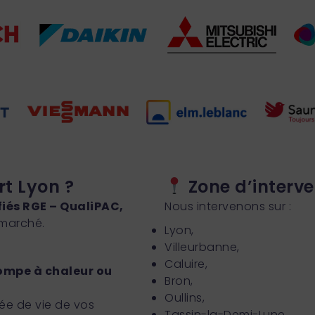
rt Lyon ?
Zone d’interve
fiés RGE – QualiPAC,
Nous intervenons sur :
 marché.
Lyon,
Villeurbanne,
Caluire,
pompe à chaleur ou
Bron,
Oullins,
ée de vie de vos
Tassin-la-Demi-Lune,