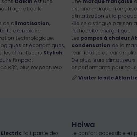
aisons
Daikin
est une
Une
marque française
d
auffage et de la
est une marque française 
climatisation et la produ
s de c
limatisation,
Elle se distingue par so
bilité exemplaire.
l’efficacité énergétique.
ation technologique,
Les
pompes à chaleur At
ologiques et économiques,
condensation
de la mar
 les climatiseurs
Stylish
.
leur fiabilité et leur simpli
duire l’impact
De plus, leurs climatiseurs
uide R32, plus respectueux
et performante pour tous
Visiter le site Atlantic
Heiwa
Electric
fait partie des
Le confort accessible et