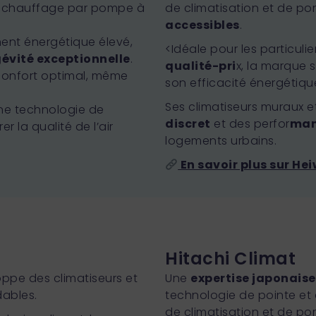
du chauffage par pompe à
de climatisation et de p
accessibles
.
ment énergétique élevé,
<Idéale pour les particuli
évité exceptionnelle
.
qualité-pri
x, la marque s
confort optimal, même
son efficacité énergétiqu
Ses climatiseurs muraux 
une technologie de
discret
et des perfor
man
r la qualité de l’air
logements urbains.
En savoir plus sur Hei
Hitachi Climat
ppe des climatiseurs et
Une
expertise japonaise
dables.
technologie de pointe et
de climatisation et de po