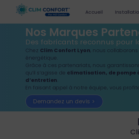
Accueil
Installati
Nos Marques Partena
Des fabricants reconnus pour la
Chez
Clim Confort Lyon
, nous collaborons
énergétique.
Grâce à ces partenariats, nous garantissons
qu’il s’agisse de
climatisation, de pompe 
d’entretien
.
En faisant appel à notre équipe, vous profi
Demandez un devis >
Cl