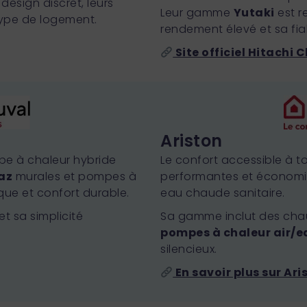
design discret, leurs
Leur gamme
Yutaki
est r
type de logement.
rendement élevé et sa fiab
Site officiel Hitachi 
Ariston
pe à chaleur hybride
Le confort accessible à t
az
murales et pompes à
performantes et économ
ique et confort durable.
eau chaude sanitaire.
t sa simplicité
Sa gamme inclut des cha
pompes à chaleur air/e
silencieux.
En savoir plus sur Ari