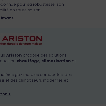
econnue pour sa robustesse, son
ilité en toute saison.
Climat >
ous
Ariston
propose des solutions
iques en
chauffage
,
climatisation
et
udières gaz murales compactes, des
au
et des climatiseurs modernes et
ston >