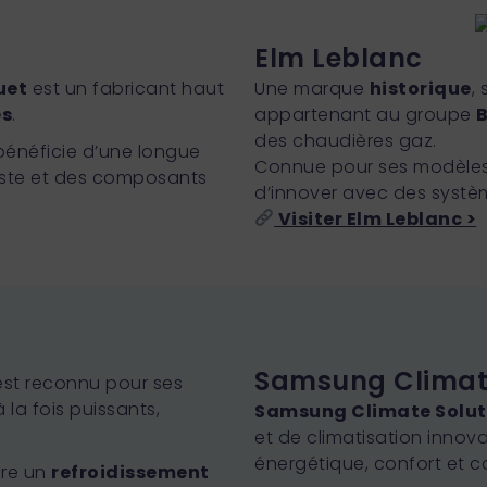
Elm Leblanc
uet
est un fabricant haut
Une marque
historique
,
es
.
appartenant au groupe
des chaudières gaz.
bénéficie d’une longue
Connue pour ses modèles
uste et des composants
d’innover avec des systè
Visiter Elm Leblanc >
Samsung Climate
st reconnu pour ses
 la fois puissants,
Samsung Climate Solut
et de climatisation innova
énergétique, confort et c
fre un
refroidissement