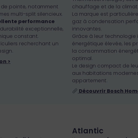
es de pointe, notamment
chauffage et de la climati
es multi-split silencieux.
La marque est particuliè
ellente performance
gaz à condensation perf
urabilité exceptionnelle,
innovantes.
mique constant.
Grâce à leur technologie in
iculiers recherchant un
énergétique élevée, les p
esign.
la consommation énergét
optimal.
on >
Le design compact de leu
aux habitations modernes
appartement.
Découvrir Bosch Hom
Atlantic