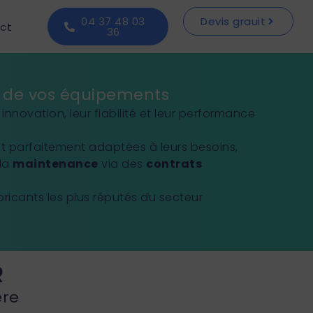
04 37 48 03
Devis grauit
ct
36
ce de vos équipements
novation, leur fiabilité et leur performance
et parfaitement adaptées à leurs besoins,
 la
maintenance
via des
contrats
fabricants les plus réputés du secteur
R
ère