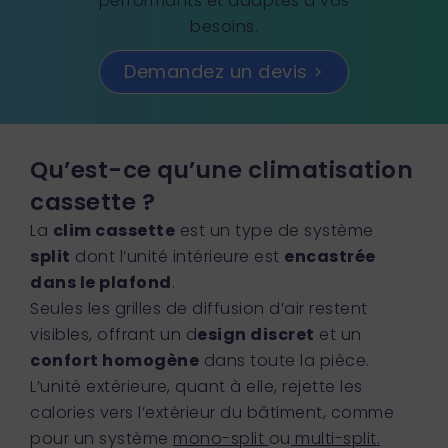
performants et adaptés à vos
besoins.
Demandez un devis >
Qu’est-ce qu’une climatisation
cassette ?
La
clim cassette
est un type de système
split
dont l’unité intérieure est
encastrée
dans le plafond
.
Seules les grilles de diffusion d’air restent
visibles, offrant un d
esign discret
et un
confort homogène
dans toute la pièce.
L’unité extérieure, quant à elle, rejette les
calories vers l’extérieur du bâtiment, comme
pour un système
mono-split
ou
multi-split
.