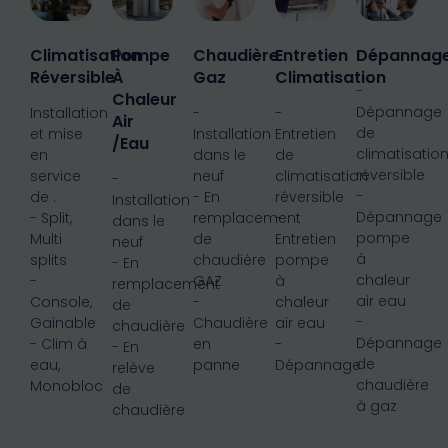
Climatisation
Pompe
Chaudière
Entretien
Dépannag
Réversible
À
Gaz
Climatisation
-
Chaleur
Dépannage
Installation
-
-
Air
de
et mise
Installation
Entretien
/eau
climatisatio
en
dans le
de
réversible
service
neuf
climatisation
-
-
de :
- En
réversible
Installation
Dépannage
- Split,
remplacement
-
dans le
pompe
Multi
de
Entretien
neuf
à
splits
chaudière
pompe
- En
chaleur
-
GAZ
à
remplacement
air eau
Console,
-
chaleur
de
-
Gainable
Chaudière
air eau
chaudière
Dépannage
- Clim à
en
-
- En
de
eau,
panne
Dépannage
relève
chaudière
Monobloc
de
à gaz
chaudière