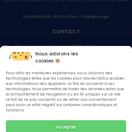
!
Installation • Entretien • Dépannage
CONTACT
23 av. Maréchal Foch, 69006 LYON
Nous adorons les
04 37 48 03 36
cookies
contact@clim-confort.fr
Pour offrir les meilleures expériences, nous utilisons des
technologies telles que les cookies pour stocker et/ou accéder
aux informations des appareils. Le fait de consentir à ces
technologies nous permettra de traiter des données telles que
le comportement de navigation ou les ID uniques sur ce site.
Le fait de ne pas consentir ou de retirer son consentement
NOS CERTIFICATIONS
peut avoir un effet négatif sur certaines caractéristiques et
fonctions.
Accepter