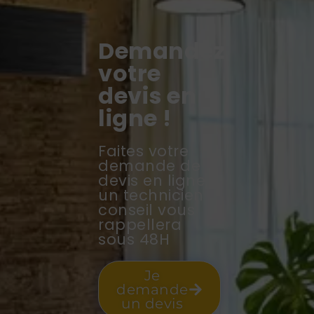
Demandez
votre
devis en
ligne !
Faites votre
demande de
devis en ligne,
un technicien
conseil vous
rappellera
sous 48H
Je
demande
un devis