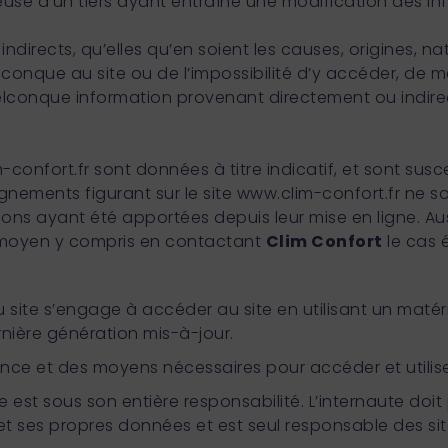
use d’un tiers ayant entraîné une modification des i
directs, qu’elles qu’en soient les causes, origines, na
conque au site ou de l’impossibilité d’y accéder, de 
e quelconque information provenant directement ou indi
m-confort.fr
sont données à titre indicatif, et sont susc
seignements figurant sur le site www.clim-confort.fr ne s
ons ayant été apportées depuis leur mise en ligne. Aus
out moyen y compris en contactant
Clim Confort
le cas e
u site s’engage à accéder au site en utilisant un matéri
̀re génération mis-à-jour.
ence et des moyens nécessaires pour accéder et utilise
ute est sous son entière responsabilité. L’internaute doi
 et ses propres données et est seul responsable des si