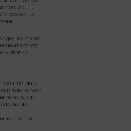
 pas contractuel.
n faire pour lui-
’une procédure
btenir
s pages, de même
ucunement être
e le droit de
n° 2004-801 du 6
et 1998 transposant
lisation du site
édé au site
.
our le besoin de