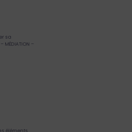
er sa
– MÉDIATION –
es éléments