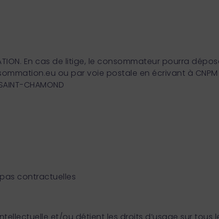
TION. En cas de litige, le consommateur pourra dépos
nsommation.eu ou par voie postale en écrivant à CNPM 
0 SAINT-CHAMOND
 pas contractuelles
intellectuelle et/ou détient les droits d’usage sur tous l