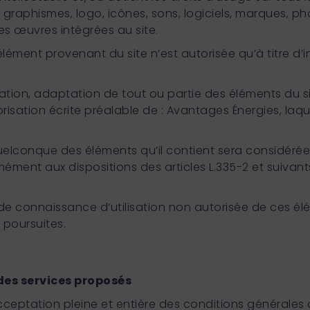
 graphismes, logo, icônes, sons, logiciels, marques, p
 œuvres intégrées au site.
lément provenant du site n’est autorisée qu’à titre d
cation, adaptation de tout ou partie des éléments du si
torisation écrite préalable de : Avantages Énergies, laq
quelconque des éléments qu’il contient sera considér
mément aux dispositions des articles L.335-2 et suiva
de connaissance d’utilisation non autorisée de ces él
 poursuites.
 des services proposés
cceptation pleine et entière des conditions générales d’