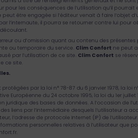
ournis à titre de renseignements généraux et ne sont
ur pour les conséquences de l’utilisation qu’il pourrait e
ut être engagée si l’éditeur venait à faire l’objet d
par l’internaute, il pourra se retourner contre lui pour o
 découlant.
d’erreur ou d’omission quant au contenu des présente
ente ou temporaire du service.
Clim Confort
ne peut a
é par l’utilisation de ce site.
Clim Confort
se réserv
e ce site.
les.
otégées par la loi n° 78-87 du 6 janvier 1978, la loi 
ective Européenne du 24 octobre 1995, la loi du 1er juill
ion juridique des bases de données. A l’occasion de l’uti
 des liens par l’intermédiaire desquels l’utilisateur a acc
teur, l’adresse de protocole Internet (IP) de l’utilisateur
formations personnelles relatives à l’utilisateur que p
fort.fr.