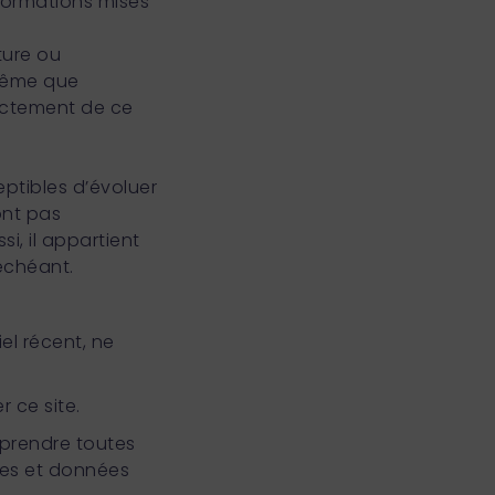
nformations mises
ture ou
même que
rectement de ce
eptibles d’évoluer
ont pas
si, il appartient
́chéant.
el récent, ne
r ce site.
t prendre toutes
tes et données