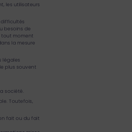
 les utilisateurs
ifficultés
 ou besoins de
 à tout moment
dans la mesure
 légales
r le plus souvent
 société.
le. Toutefois,
n fait ou du fait