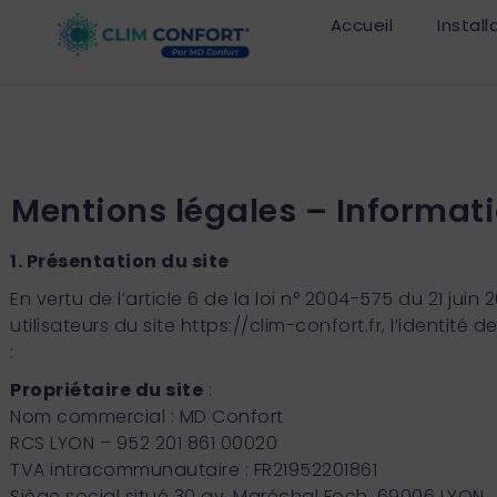
Accueil
Install
Mentions légales – Informati
1. Présentation du site
En vertu de l’article 6 de la loi n° 2004-575 du 21 juin
utilisateurs du site
https://clim-confort.fr
, l’identité
:
Propriétaire du site
:
Nom commercial : MD Confort
RCS LYON – 952 201 861 00020
TVA intracommunautaire : FR21952201861
Siège social situé 30 av. Maréchal Foch, 69006 LYON