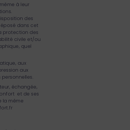
même à leur
tions.
isposition des
déposé dans cet
la protection des
ilité civile et/ou
raphique, quel
matique, aux
ppression aux
s personnelles.
sateur, échangée,
Confort et de ses
de la même
ort.fr