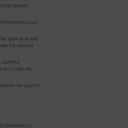
hotographies,
’information pour
te, quel que soit
uelle ne saurait
ée comme
nts du Code de
éments ne vaut ni
utilisation ci-