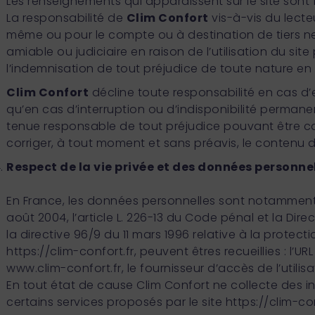
Les renseignements qui apparaissent sur le site sont f
La responsabilité de
Clim Confort
vis-à-vis du lecte
même ou pour le compte ou à destination de tiers ne pe
amiable ou judiciaire en raison de l’utilisation du site 
l’indemnisation de tout préjudice de toute nature en
Clim Confort
décline toute responsabilité en cas 
qu’en cas d’interruption ou d’indisponibilité perman
tenue responsable de tout préjudice pouvant être caus
corriger, à tout moment et sans préavis, le contenu d
Respect de la vie privée et des données personnel
En France, les données personnelles sont notamment pr
août 2004, l’article L. 226-13 du Code pénal et la Dir
la directive 96/9 du 11 mars 1996 relative à la protect
https://clim-confort.f
r
,
peuvent êtres recueillies : l’URL
www.clim-confort.fr, le fournisseur d’accès de l’utilisa
En tout état de cause Clim Confort ne collecte des in
certains services proposés par le site
https://clim-con