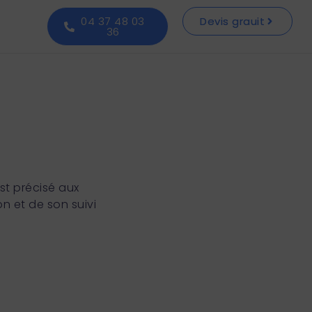
04 37 48 03
Devis grauit
36
t précisé aux
ion et de son suivi