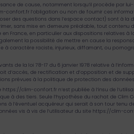
issance de cause, notamment lorsqu’il procède par lui-
w.clim-confort.fr l’obligation ou non de fournir ces informa
oser des questions dans l’espace contact) sont à la d
primer, sans mise en demeure préalable, tout contenu 
e en France, en particulier aux dispositions relatives à 
́galement la possibilité de mettre en cause la responsab
 à caractère raciste, injurieux, diffamant, ou pornog
nts de la loi 78-17 du 6 janvier 1978 relative à l’infor
 droit d’accès, de rectification et d’opposition et de su
ons prévues à la politique de protection des donnée
te
https://clim-confort.fr
n’est publiée à l’insu de l’utili
que à des tiers. Seule l’hypothèse du rachat de Clim 
ns à l’éventuel acquéreur qui serait à son tour tenu 
́es vis à vis de l’utilisateur du site
https://clim-conf